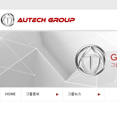
HOME
그룹홍보
그룹뉴스
▶
오텍그룹소개
▶
계열사소개
투자정보