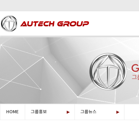
HOME
그룹홍보
그룹뉴스
▶
오텍그룹소개
▶
계열사소개
투자정보