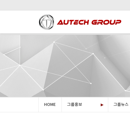
HOME
그룹홍보
그룹뉴스
▶
오텍그룹소
계열사소
투자정보