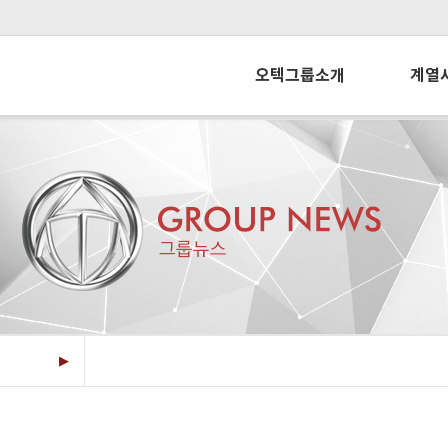
오텍그룹소개
계열
그룹정보
오
그룹역사
오텍
CEO메시지
씨알
경영이념
오텍오티스
CI 소개
개
▶
개