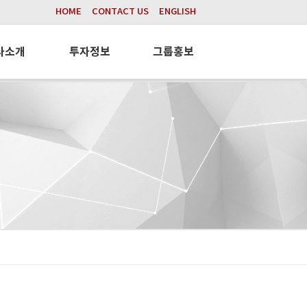
HOME
CONTACT US
ENGLISH
사소개
투자정보
그룹홍보
텍
주가정보
그룹뉴스
캐리어
공시정보
홍보동영상
케이
전자공고
사회공헌
파킹시스템