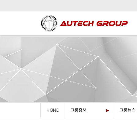
HOME
그룹홍보
그룹뉴스
▶
오텍그룹소
계열사소
투자정보