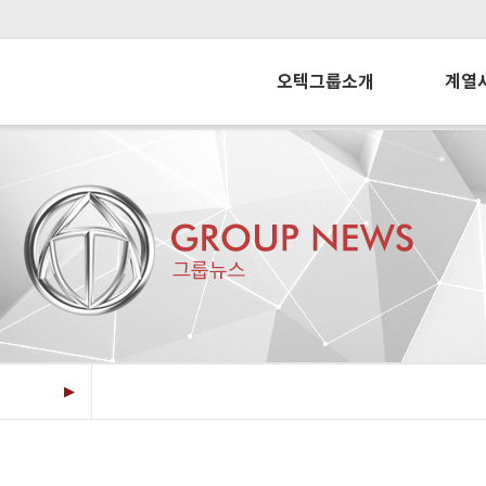
오텍그룹소개
계열
그룹정보
오
그룹역사
오텍
CEO메시지
씨알
경영이념
오텍오티스
CI 소개
개
▶
개