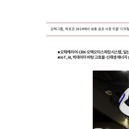
그룹홍보
오텍그룹, 하프코 2024에서 냉동 공조 시장 이끌 ‘디지
■ 오텍캐리어·CRK·오텍오티스파킹시스템, 일산
■ IoT, AI, 빅데이터 바탕 고효율·신재생 에너