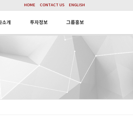
HOME
CONTACT US
ENGLISH
사소개
투자정보
그룹홍보
텍
주가정보
그룹뉴스
캐리어
공시정보
홍보동영상
케이
전자공고
사회공헌
파킹시스템