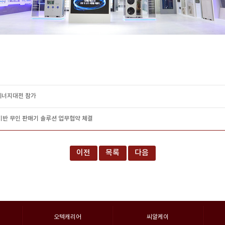
 에너지대전 참가
I 기반 무인 판매기 솔루션 업무협약 체결
이전
목록
다음
오텍캐리어
씨알케이