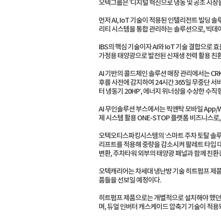
오텍그룹은 ‘디지털 혁신으로 냉동 및 공조 시장
먼저 AI, IoT 기술이 적용된 인텔리전트 빌딩 솔루션 
리티 시스템을 통합 관리하는 솔루션으로, 빅데
IBS의 핵심 기술이자 AI와 IoT 기술 결합으로 효율
가정용 태양광으로 발전된 신재생 전력 활용 친환
AI 기반의 콜드체인 솔루션 매장 관리에서는 CR
후를 사전에 감지하여 24시간 365일 무중단 서
터 냉동기 20HP’, 에너지 위너상을 수상한 수직
AI 무인솔루션 부스에서는 픽앤탁 모바일 App/
제 시스템 활용 ONE-STOP 플랫폼 비즈니스로
오텍오티스파킹시스템의 ‘스마트 주차 토탈 솔루션’
리프트를 적용해 중량을 감소시켜 팔레트 타입 대
변환, 주차타워 외부의 태양광 패널과 함께 친환경
오텍캐리어는 차세대 냉난방 기술 히트펌프 제품을
품들을 선보일 예정이다.
히트펌프 제품으로는 개별적으로 설치해야 했던 냉동
며, 듀얼 인버터 캐스케이드 압축기 기술이 적용되어