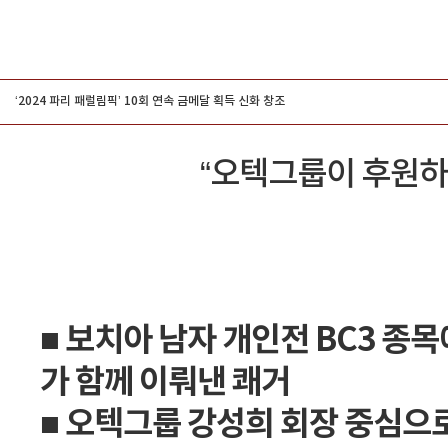
그룹홍보
‘2024 파리 패럴림픽’ 10회 연속 금메달 획득 신화 창조
“오텍그룹이 후원하
■ 보치아 남자 개인전 BC3 종
가 함께 이뤄낸 쾌거
■ 오텍그룹 강성희 회장 중심으