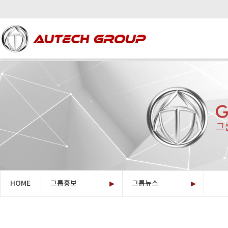
HOME
그룹홍보
그룹뉴스
▶
오텍그룹소개
▶
계열사소개
투자정보