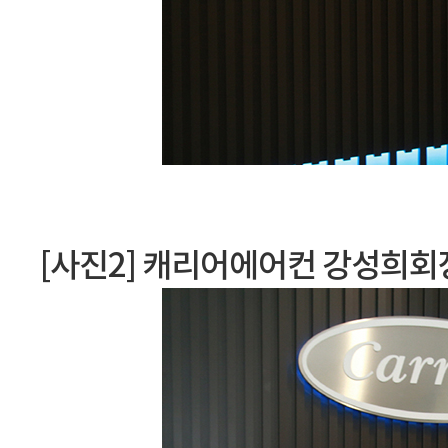
[사진2] 캐리어에어컨 강성희회장