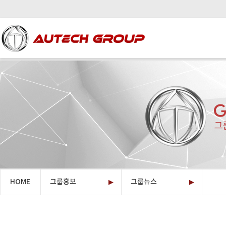
HOME
그룹홍보
그룹뉴스
▶
오텍그룹소개
▶
계열사소개
투자정보