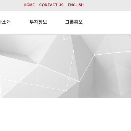
HOME
CONTACT US
ENGLISH
사소개
투자정보
그룹홍보
텍
주가정보
그룹뉴스
캐리어
공시정보
홍보동영상
케이
전자공고
사회공헌
파킹시스템