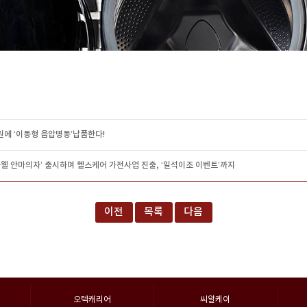
에 ‘이동형 음압병동’납품한다!
웰 안마의자’ 출시하며 헬스케어 가전사업 진출, ‘일석이조 이벤트’까지
이전
목록
다음
오텍캐리어
씨알케이