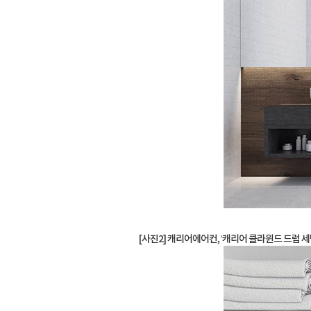
[사진2] 캐리어에어컨, ‘캐리어 클라윈드 드럼 세