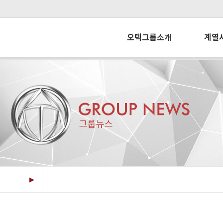
오텍그룹소개
계열
그룹정보
오
그룹역사
오텍
CEO메시지
씨알
경영이념
오텍오티스
CI 소개
개
▶
개