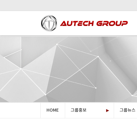
HOME
그룹홍보
그룹뉴스
▶
오텍그룹소
계열사소
투자정보