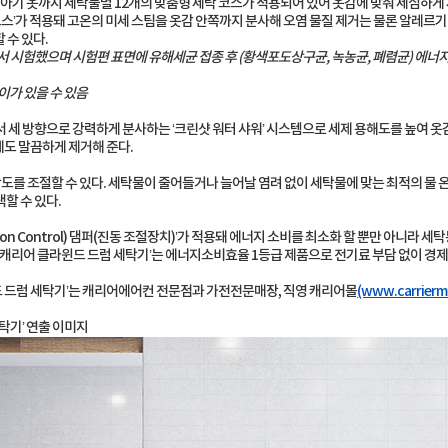
 아기 옷까지 세탁물별 12개의 맞춤형 세탁 코스가 적용되어 있어 옷감에 맞춰 세심하게 세
스’가 적용돼 고온의 미세 스팀을 옷감 안쪽까지 분사해 오염 물질 제거는 물론 알레르기 
 수 있다.
에서 시험했으며 시험편 표면에 유해세균 접종 후 (황색포도상구균, 녹농균, 폐렴균) 에
이가 있을 수 있음
서 세 방향으로 강력하게 분사하는 ‘크린샷 워터 샤워’ 시스템으로 세제 용해도를 높여 옷
도 말끔하게 제거해 준다.
강도를 조절할 수 있다. 세탁물이 줄어들거나 늘어날 염려 없이 세탁물에 맞는 최적의 물
할 수 있다.
ibration Control) 댐퍼(진동 조절장치)’가 적용돼 에너지 소비를 최소화 할 뿐만 아니라
 ‘캐리어 클라윈드 드럼 세탁기’는 에너지소비효율 1등급 제품으로 전기료 부담 없이 경
 드럼 세탁기’는 캐리어에어컨 전문점과 가전전문매장, 직영 캐리어몰
(www.carrierma
탁기’ 연출 이미지